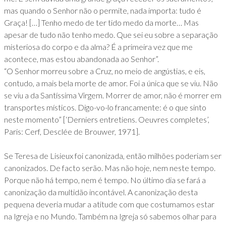
mas quando o Senhor não o permite, nada importa: tudo é
Graça! […] Tenho medo de ter tido medo da morte… Mas
apesar de tudo não tenho medo. Que sei eu sobre a separação
misteriosa do corpo e da alma? É a primeira vez que me
acontece, mas estou abandonada ao Senhor”.
“O Senhor morreu sobre a Cruz, no meio de angústias, e eis,
contudo, a mais bela morte de amor. Foi a única que se viu. Não
se viu a da Santíssima Virgem. Morrer de amor, não é morrer em
transportes místicos. Digo-vo-lo francamente: é o que sinto
neste momento” [‘Derniers entretiens. Oeuvres completes’,
Paris: Cerf, Desclée de Brouwer, 1971].
Se Teresa de Lisieux foi canonizada, então milhões poderiam ser
canonizados. De facto serão. Mas não hoje, nem neste tempo.
Porque não há tempo, nem é tempo. No último dia se fará a
canonização da multidão incontável. A canonização desta
pequena deveria mudar a atitude com que costumamos estar
na Igreja e no Mundo. Também na Igreja só sabemos olhar para