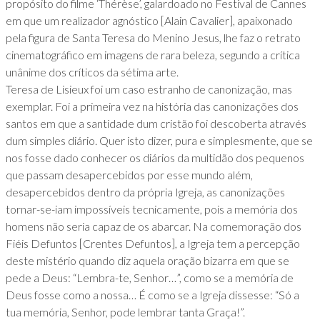
propósito do filme ‘Thérèse’, galardoado no Festival de Cannes
em que um realizador agnóstico [Alain Cavalier], apaixonado
pela figura de Santa Teresa do Menino Jesus, lhe faz o retrato
cinematográfico em imagens de rara beleza, segundo a crítica
unânime dos críticos da sétima arte.
Teresa de Lisieux foi um caso estranho de canonização, mas
exemplar. Foi a primeira vez na história das canonizações dos
santos em que a santidade dum cristão foi descoberta através
dum simples diário. Quer isto dizer, pura e simplesmente, que se
nos fosse dado conhecer os diários da multidão dos pequenos
que passam desapercebidos por esse mundo além,
desapercebidos dentro da própria Igreja, as canonizações
tornar-se-iam impossíveis tecnicamente, pois a memória dos
homens não seria capaz de os abarcar. Na comemoração dos
Fiéis Defuntos [Crentes Defuntos], a Igreja tem a percepção
deste mistério quando diz aquela oração bizarra em que se
pede a Deus: “Lembra-te, Senhor…”, como se a memória de
Deus fosse como a nossa… É como se a Igreja dissesse: “Só a
tua memória, Senhor, pode lembrar tanta Graça!”.