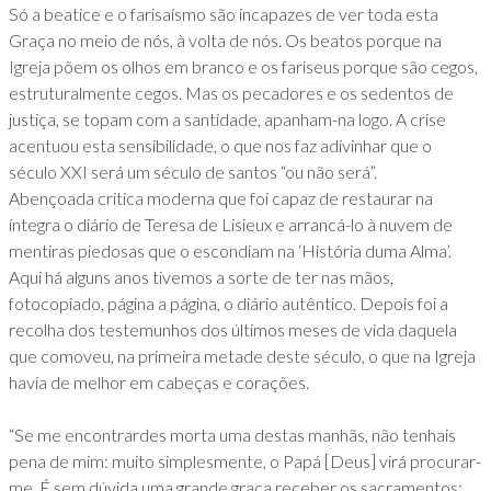
Só a beatice e o farisaísmo são incapazes de ver toda esta
Graça no meio de nós, à volta de nós. Os beatos porque na
Igreja põem os olhos em branco e os fariseus porque são cegos,
estruturalmente cegos. Mas os pecadores e os sedentos de
justiça, se topam com a santidade, apanham-na logo. A crise
acentuou esta sensibilidade, o que nos faz adivinhar que o
século XXI será um século de santos “ou não será”.
Abençoada critica moderna que foi capaz de restaurar na
íntegra o diário de Teresa de Lisieux e arrancá-lo à nuvem de
mentiras piedosas que o escondiam na ‘História duma Alma’.
Aqui há alguns anos tivemos a sorte de ter nas mãos,
fotocopiado, página a página, o diário autêntico. Depois foi a
recolha dos testemunhos dos últimos meses de vida daquela
que comoveu, na primeira metade deste século, o que na Igreja
havia de melhor em cabeças e corações.
“Se me encontrardes morta uma destas manhãs, não tenhais
pena de mim: muito simplesmente, o Papá [Deus] virá procurar-
me. É sem dúvida uma grande graça receber os sacramentos;