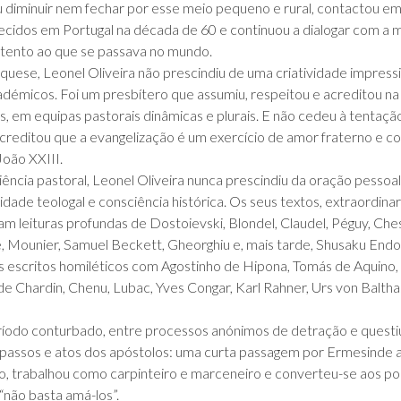
ou diminuir nem fechar por esse meio pequeno e rural, contactou e
cidos em Portugal na década de 60 e continuou a dialogar com a m
re atento ao que se passava no mundo.
tequese, Leonel Oliveira não prescindiu de uma criatividade impress
adémicos. Foi um presbítero que assumiu, respeitou e acreditou n
s, em equipas pastorais dinâmicas e plurais. E não cedeu à tentação
 acreditou que a evangelização é um exercício de amor fraterno e c
oão XXIII.
ência pastoral, Leonel Oliveira nunca prescindiu da oração pessoal
vidade teologal e consciência histórica. Os seus textos, extraordin
elam leituras profundas de Dostoievski, Blondel, Claudel, Péguy, Che
ne, Mounier, Samuel Beckett, Gheorghiu e, mais tarde, Shusaku E
s escritos homiléticos com Agostinho de Hipona, Tomás de Aquino,
de Chardin, Chenu, Lubac, Yves Congar, Karl Rahner, Urs von Balth
íodo conturbado, entre processos anónimos de detração e questiúnc
s passos e atos dos apóstolos: uma curta passagem por Ermesinde 
do, trabalhou como carpinteiro e marceneiro e converteu-se aos p
“não basta amá-los”.