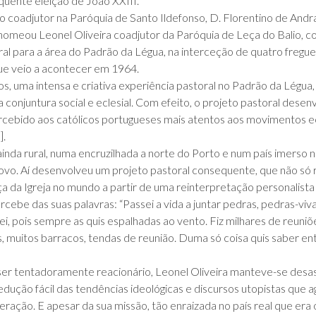
quente eleição de João XXIII.
oadjutor na Paróquia de Santo Ildefonso, D. Florentino de Andra
nomeou Leonel Oliveira coadjutor da Paróquia de Leça do Balio, c
al para a área do Padrão da Légua, na interceção de quatro fregu
que veio a acontecer em 1964.
os, uma intensa e criativa experiência pastoral no Padrão da Légua
a conjuntura social e eclesial. Com efeito, o projeto pastoral dese
cebido aos católicos portugueses mais atentos aos movimentos ec
].
inda rural, numa encruzilhada a norte do Porto e num país imerso 
ovo. Aí desenvolveu um projeto pastoral consequente, que não só
 da Igreja no mundo a partir de uma reinterpretação personalista 
rcebe das suas palavras: “Passei a vida a juntar pedras, pedras-vi
i, pois sempre as quis espalhadas ao vento. Fiz milhares de reuniõ
s, muitos barracos, tendas de reunião. Duma só coisa quis saber en
cial ser tentadoramente reacionário, Leonel Oliveira manteve-se d
edução fácil das tendências ideológicas e discursos utopistas que
ua geração. E apesar da sua missão, tão enraizada no país real que er