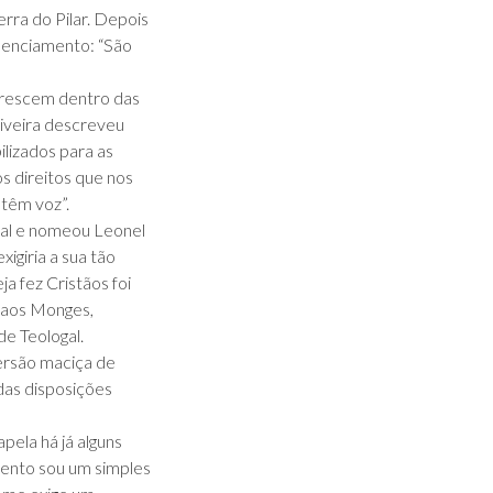
rra do Pilar. Depois
ilenciamento: “São
 crescem dentro das
liveira descreveu
ilizados para as
s direitos que nos
 têm voz”.
nal e nomeou Leonel
igiria a sua tão
ja fez Cristãos foi
, aos Monges,
e Teologal.
ersão maciça de
das disposições
ela há já alguns
mento sou um simples