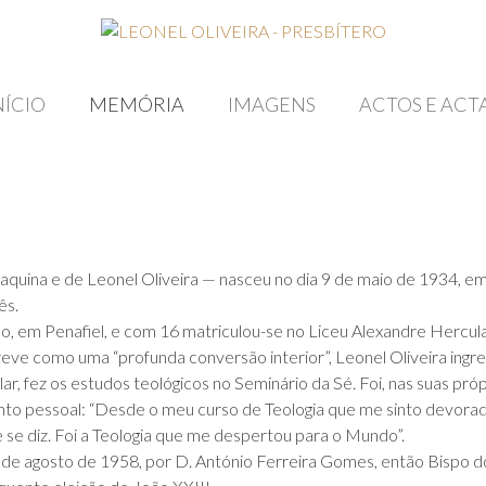
NÍCIO
MEMÓRIA
IMAGENS
ACTOS E ACT
Joaquina e de Leonel Oliveira — nasceu no dia 9 de maio de 1934,
ês.
o, em Penafiel, e com 16 matriculou-se no Liceu Alexandre Hercula
reve como uma “profunda conversão interior”, Leonel Oliveira ingr
r, fez os estudos teológicos no Seminário da Sé. Foi, nas suas próp
to pessoal: “Desde o meu curso de Teologia que me sinto devorad
e se diz. Foi a Teologia que me despertou para o Mundo”.
3 de agosto de 1958, por D. António Ferreira Gomes, então Bispo d