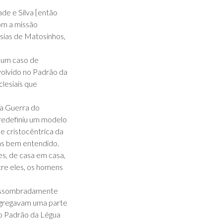
de e Silva [então
om a missão
esias de Matosinhos,
, um caso de
nvolvido no Padrão da
lesiais que
na Guerra do
 redefiniu um modelo
e cristocêntrica da
vas bem entendido.
es, de casa em casa,
tre eles, os homens
esassombradamente
 agregavam uma parte
a o Padrão da Légua