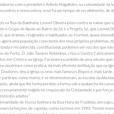
colaborou com o presbítero Arlindo Magalhães, na comunidade da Se
ncontros e reencontros, esse foi um tempo de recolhimento, de s
ois na Rua da Bainharia, Leonel Oliveira lutou contra as ruínas que
im o Grupo de Apoio ao Bairro da Sé e o Projeto Sé, que Leonel O
, que éramos, resignados e habituados ao Horrível, quase insensib
os agora uma população consciente dos seus próprios problemas, do
izada e reconhecida, constitucional, podemos ser voz dos que não
po do Porto, D. Júlio Tavares Rebimbas, criou o Centro Catecume
tos em-Cristo e na-Igreja. Foi assim incumbido de uma missão que ex
mo doutrina e como prática, da mais eficiente instituição que na Igre
s Doutores, deu à Igreja os seus mais famosos Bispos e, mais tarde
partiram, como matriz, e se desenvolveram, as escolas da Atividad
sto, ainda que lhe tenha perdido a forma sob a avalancha da conv
cessariamente exigido no crepúsculo da Cristandade e por força 
istã dos adultos”.
 Irmandade de Nossa Senhora da Boa Hora de Fradelos, em cuja cap
1, exercia funções de capelão, como escreve em 1993: “Neste mo