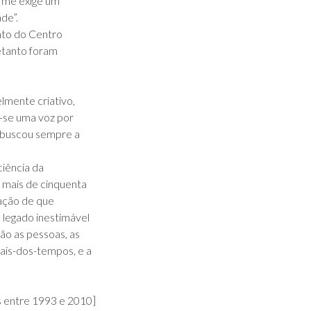
e me exige um
de”.
nto do Centro
etanto foram
elmente criativo,
u-se uma voz por
, buscou sempre a
ciência da
 mais de cinquenta
sação de que
m legado inestimável
são as pessoas, as
ais-dos-tempos, e a
s entre 1993 e 2010]