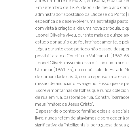
antes da morte de Pio XII, em Roma, e da conse
Em setembro de 1959, depois de meio ano como c
administrador apostólico da Diocese do Porto] 
específica de desenvolver uma estratégia pastor
com vista à criação aí de uma nova paróquia, o 
Leonel Oliveira viveu, durante mais de quinze an
estudo por aquilo que foi, intrinsecamente, e pel
Légua durante esse período não passou desaper
possibilitaram o Concílio do Vaticano II [1962-65
Leonel Oliveira assumiu essa missão numa área a
Ultramar [1961-75], no crepúsculo do Estado N
de comunidade cristã, como repensou a presença
missão de anunciar o Evangelho. É isso que se pe
Escrevi montanhas de folhas que nunca colecione
de rua em rua, pastoral de rua. Construí barraco
meus irmãos: de Jesus Cristo”.
E apesar de o contexto familiar, eclesial e so
livre, nunca refém de atavismos e sem ceder à s
significativa da ‘intelligentsia’ portuguesa da s