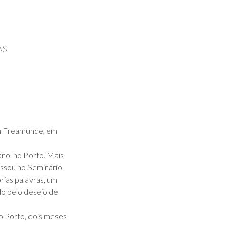
AS
 em Freamunde, em
no, no Porto. Mais
essou no Seminário
rias palavras, um
o pelo desejo de
o Porto, dois meses