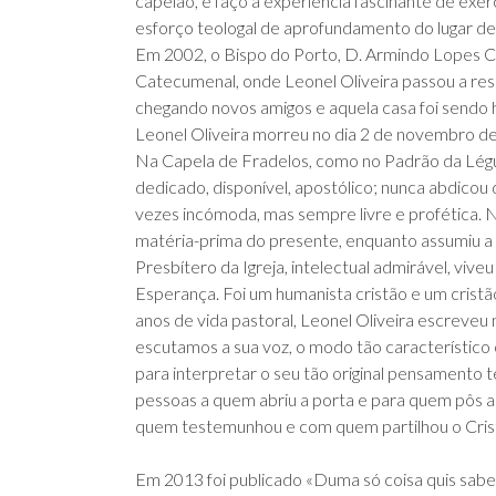
capelão, e faço a experiência fascinante de exe
esforço teologal de aprofundamento do lugar de
Em 2002, o Bispo do Porto, D. Armindo Lopes C
Catecumenal, onde Leonel Oliveira passou a res
chegando novos amigos e aquela casa foi sendo 
Leonel Oliveira morreu no dia 2 de novembro d
Na Capela de Fradelos, como no Padrão da Légua e 
dedicado, disponível, apostólico; nunca abdicou
vezes incómoda, mas sempre livre e profética. 
matéria-prima do presente, enquanto assumiu a 
Presbítero da Igreja, intelectual admirável, vive
Esperança. Foi um humanista cristão e um crist
anos de vida pastoral, Leonel Oliveira escreveu 
escutamos a sua voz, o modo tão característico c
para interpretar o seu tão original pensamento t
pessoas a quem abriu a porta e para quem pôs a
quem testemunhou e com quem partilhou o Cris
Em 2013 foi publicado «Duma só coisa quis sabe