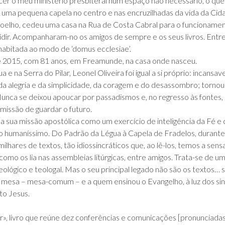
rcer o meu ministério presbiteral num espaço não necessário, o qu
 uma pequena capela no centro e nas encruzilhadas da vida da Cida
oelho, cedeu uma casa na Rua de Costa Cabral para o funcioname
idir. Acompanharam-no os amigos de sempre e os seus livros. Entr
habitada ao modo de ‘domus ecclesiae’.
e 2015, com 81 anos, em Freamunde, na casa onde nasceu.
na Serra do Pilar, Leonel Oliveira foi igual a si próprio: incansav
 da alegria e da simplicidade, da coragem e do desassombro; torno
Nunca se deixou apoucar por passadismos e, no regresso às fontes
missão de guardar o futuro.
u a sua missão apostólica como um exercício de inteligência da Fé e 
ão humaníssimo. Do Padrão da Légua à Capela de Fradelos, durante
milhares de textos, tão idiossincráticos que, ao lê-los, temos a sen
omo os lia nas assembleias litúrgicas, entre amigos. Trata-se de u
eológico e teologal. Mas o seu principal legado não são os textos… 
 mesa – mesa-comum – e a quem ensinou o Evangelho, à luz dos sin
to Jesus.
r», livro que reúne dez conferências e comunicações [pronunciada