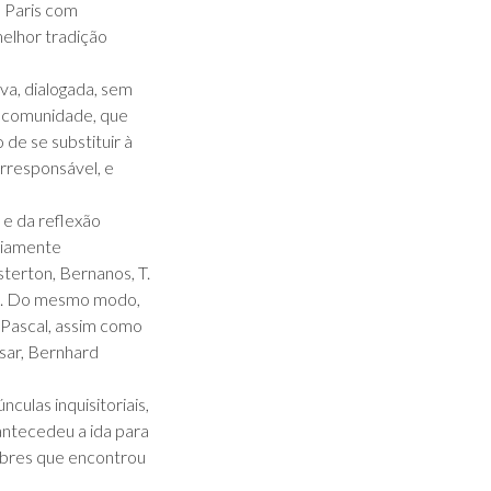
m Paris com
elhor tradição
iva, dialogada, sem
a comunidade, que
 de se substituir à
orresponsável, e
 e da reflexão
ariamente
sterton, Bernanos, T.
ndo. Do mesmo modo,
 Pascal, assim como
asar, Bernhard
ulas inquisitoriais,
antecedeu a ida para
obres que encontrou