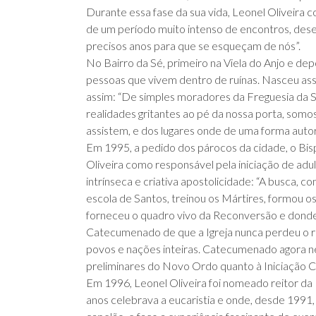
Durante essa fase da sua vida, Leonel Oliveira 
de um período muito intenso de encontros, dese
precisos anos para que se esqueçam de nós”.
No Bairro da Sé, primeiro na Viela do Anjo e dep
pessoas que vivem dentro de ruínas. Nasceu ass
assim: “De simples moradores da Freguesia da Sé
realidades gritantes ao pé da nossa porta, som
assistem, e dos lugares onde de uma forma autor
Em 1995, a pedido dos párocos da cidade, o Bis
Oliveira como responsável pela iniciação de adul
intrínseca e criativa apostolicidade: “A busca, co
escola de Santos, treinou os Mártires, formou o
forneceu o quadro vivo da Reconversão e donde 
Catecumenado de que a Igreja nunca perdeu o ra
povos e nações inteiras. Catecumenado agora ne
preliminares do Novo Ordo quanto à Iniciação Cr
Em 1996, Leonel Oliveira foi nomeado reitor da
anos celebrava a eucaristia e onde, desde 199