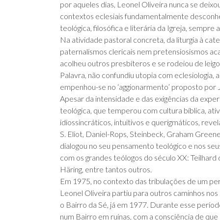
por aqueles dias, Leonel Oliveira nunca se deix
contextos eclesiais fundamentalmente desconhe
teológica, filosófica e literária da Igreja, semp
Na atividade pastoral concreta, da liturgia à ca
paternalismos clericais nem pretensiosismos ac
acolheu outros presbíteros e se rodeiou de leigo
Palavra, não confundiu utopia com eclesiologia,
empenhou-se no ‘aggionarmento’ proposto por J
Apesar da intensidade e das exigências da experi
teológica, que temperou com cultura bíblica, ati
idiossincráticos, intuitivos e querigmáticos, rev
S. Eliot, Daniel-Rops, Steinbeck, Graham Gree
dialogou no seu pensamento teológico e nos seu
com os grandes teólogos do século XX: Teilhard 
Häring, entre tantos outros.
Em 1975, no contexto das tribulações de um per
Leonel Oliveira partiu para outros caminhos no
o Bairro da Sé, já em 1977. Durante esse perío
num Bairro em ruínas, com a consciência de que 