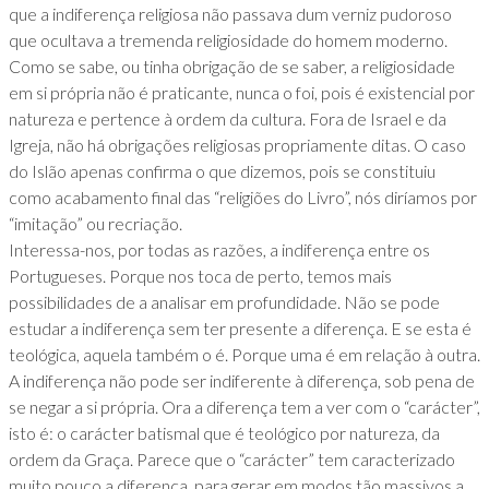
que a indiferença religiosa não passava dum verniz pudoroso
que ocultava a tremenda religiosidade do homem moderno.
Como se sabe, ou tinha obrigação de se saber, a religiosidade
em si própria não é praticante, nunca o foi, pois é existencial por
natureza e pertence à ordem da cultura. Fora de Israel e da
Igreja, não há obrigações religiosas propriamente ditas. O caso
do Islão apenas confirma o que dizemos, pois se constituiu
como acabamento final das “religiões do Livro”, nós diríamos por
“imitação” ou recriação.
Interessa-nos, por todas as razões, a indiferença entre os
Portugueses. Porque nos toca de perto, temos mais
possibilidades de a analisar em profundidade. Não se pode
estudar a indiferença sem ter presente a diferença. E se esta é
teológica, aquela também o é. Porque uma é em relação à outra.
A indiferença não pode ser indiferente à diferença, sob pena de
se negar a si própria. Ora a diferença tem a ver com o “carácter”,
isto é: o carácter batismal que é teológico por natureza, da
ordem da Graça. Parece que o “carácter” tem caracterizado
muito pouco a diferença, para gerar em modos tão massivos a