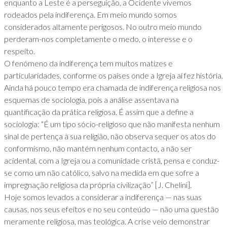
enquanto a Leste é a perseguição, a Ocidente vivemos
rodeados pela indiferença. Em meio mundo somos
considerados altamente perigosos. No outro meio mundo
perderam-nos completamente o medo, o interesse e o
respeito.
O fenómeno da indiferença tem muitos matizes e
particularidades, conforme os países onde a Igreja aí fez história.
Ainda há pouco tempo era chamada de indiferença religiosa nos
esquemas de sociologia, pois a análise assentava na
quantificação da prática religiosa. É assim que a define a
sociologia: “É um tipo sócio-religioso que não manifesta nenhum
sinal de pertença à sua religião, não observa sequer os atos do
conformismo, não mantém nenhum contacto, a não ser
acidental, com a Igreja ou a comunidade cristã, pensa e conduz-
se como um não católico, salvo na medida em que sofre a
impregnação religiosa da própria civilização” [J. Chelini].
Hoje somos levados a considerar a indiferença — nas suas
causas, nos seus efeitos e no seu conteúdo — não uma questão
meramente religiosa, mas teológica. A crise veio demonstrar