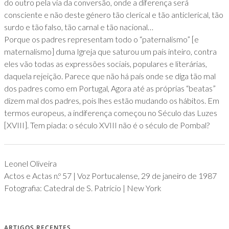
do outro pela via da conversão, onde a diferença será
consciente e não deste género tão clerical e tão anticlerical, tão
surdo e tão falso, tão carnal e tão nacional…
Porque os padres representam todo o “paternalismo” [e
maternalismo] duma Igreja que saturou um país inteiro, contra
eles vão todas as expressões sociais, populares e literárias,
daquela rejeição. Parece que não há país onde se diga tão mal
dos padres como em Portugal, Agora até as próprias “beatas”
dizem mal dos padres, pois lhes estão mudando os hábitos. Em
termos europeus, a indiferença começou no Século das Luzes
[XVIII]. Tem piada: o século XVIII não é o século de Pombal?
Leonel Oliveira
Actos e Actas n.º 57 | Voz Portucalense, 29 de janeiro de 1987
Fotografia: Catedral de S. Patrício | New York
ARTIGOS RECENTES