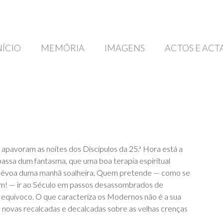
NÍCIO
MEMÓRIA
IMAGENS
ACTOS E ACT
apavoram as noites dos Discípulos da 25.ª Hora está a
assa dum fantasma, que uma boa terapia espiritual
o a névoa duma manhã soalheira. Quem pretende — como se
bem! — ir ao Século em passos desassombrados de
 equívoco. O que caracteriza os Modernos não é a sua
 novas recalcadas e decalcadas sobre as velhas crenças