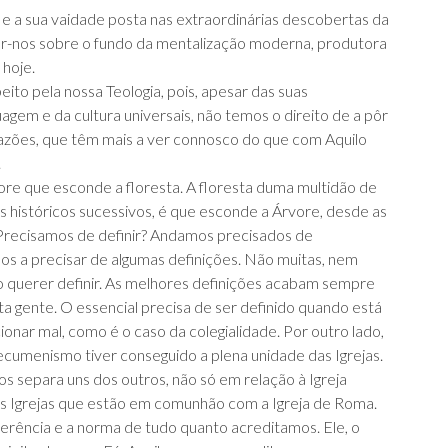
 e a sua vaidade posta nas extraordinárias descobertas da
ar-nos sobre o fundo da mentalização moderna, produtora
hoje.
to pela nossa Teologia, pois, apesar das suas
uagem e da cultura universais, não temos o direito de a pôr
razões, que têm mais a ver connosco do que com Aquilo
.
re que esconde a floresta. A floresta duma multidão de
 históricos sucessivos, é que esconde a Árvore, desde as
 Precisamos de definir? Andamos precisados de
os a precisar de algumas definições. Não muitas, nem
ão querer definir. As melhores definições acabam sempre
ita gente. O essencial precisa de ser definido quando está
nar mal, como é o caso da colegialidade. Por outro lado,
ecumenismo tiver conseguido a plena unidade das Igrejas.
s separa uns dos outros, não só em relação à Igreja
as Igrejas que estão em comunhão com a Igreja de Roma.
rência e a norma de tudo quanto acreditamos. Ele, o