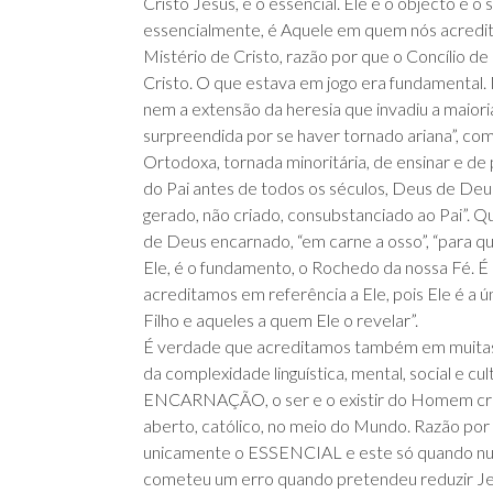
Cristo Jesus, é o essencial. Ele é o objecto e o
essencialmente, é Aquele em quem nós acredita
Mistério de Cristo, razão por que o Concílio d
Cristo. O que estava em jogo era fundamental
nem a extensão da heresia que invadiu a maioria
surpreendida por se haver tornado ariana”, com
Ortodoxa, tornada minoritária, de ensinar e de 
do Pai antes de todos os séculos, Deus de Deu
gerado, não criado, consubstanciado ao Pai”. 
de Deus encarnado, “em carne a osso”, “para qu
Ele, é o fundamento, o Rochedo da nossa Fé. É 
acreditamos em referência a Ele, pois Ele é a 
Filho e aqueles a quem Ele o revelar”.
É verdade que acreditamos também em muitas ou
da complexidade linguística, mental, social e cu
ENCARNAÇÃO, o ser e o existir do Homem crist
aberto, católico, no meio do Mundo. Razão por 
unicamente o ESSENCIAL e este só quando nu
cometeu um erro quando pretendeu reduzir Jesus