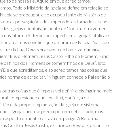
 sujeito da nossa Fé. Aquilo em que acreditamos,
mos. Todo o Mistério da Igreja se define em relação ao
e Niceia se preocupou e se ocupou tanto do Mistério de
. Nem as perseguições dos imperadores tornados arianos,
 das Igrejas orientais, ao ponto de “toda a Terra gemer,
o nos informa S. Jerónimo, impediram a Igreja Católica e
proclamar nos concílios que partiram de Niceia: “nascido
s, Luz da Luz, Deus verdadeiro de Deus verdadeiro,
Quem? Ele, o Homem Jesus Cristo, Filho do Homem, Filho
e os filhos dos Homens se tornem filhos de Deus”. Isto,
n’Ele que acreditamos, e só acreditamos nas coisas que
única norma de acreditar. “Ninguém conhece o Pai senão o
tras coisas que é impossível definir e distinguir no meio
ltural, complexidade que constitui, por força da
ão e da própria implantação da Igreja em sistema
que a Igreja nunca se preocupou em definir tudo, mas
m aspecto ou noutro estava em perigo. A Reforma
 Cristo a Jesus Cristo, excluindo o Resto. E o Concílio