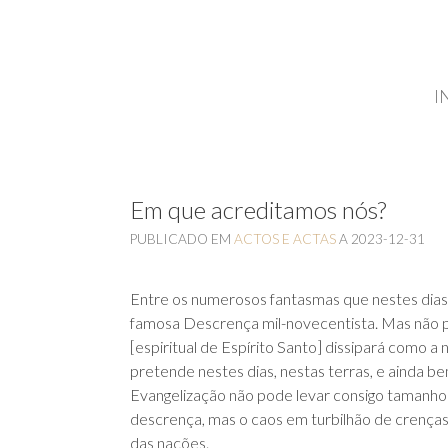
I
Em que acreditamos nós?
PUBLICADO EM
ACTOS E ACTAS
A
2023-12-31
Entre os numerosos fantasmas que nestes dias 
famosa Descrença mil-novecentista. Mas não p
[espiritual de Espírito Santo] dissipará com
pretende nestes dias, nestas terras, e ainda 
Evangelização não pode levar consigo tamanho
descrença, mas o caos em turbilhão de crenças
das nações.