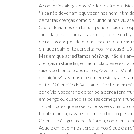
A conhecida alergia dos Modernos à metafísica
física não deveriam equivocar-nos nem intimid
de tantas crenças como o Mundo nunca viu até 
O que devíamos era ter um pouco mais de respei
formulações históricas fazerem já parte da ling
de rastos aos pés de quem a calca por outras 
em que realmente acreditamos [Mateus 5, 13]
Mas em que acreditamos nós? Aqui não é a árvo
crenças misturadas, em acumulações e estratos
raízes ao tronco e aos ramos, Árvore-da-Vida!
definições? Já vimos que em eclesiologia estam
muito. O Concílio do Vaticano II fez bem em n
por dividir, separar e deitar pela borda fora mu
em perigo ou quando as coisas começam a funcio
há definições que só serão possíveis quando o 
Doutra forma, cavaremos mais o fosso que já no
Oriental e às Igrejas-da-Reforma, como entre 
Aquele em quem nós acreditamos é que é a refe