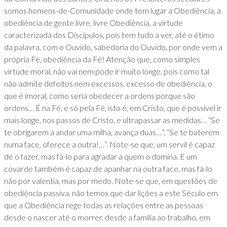
somos homens-de-Comunidade onde tem lugar a Obediência, a
obediência de gente livre, livre Obediência, a virtude
caracterizada dos Discípulos, pois tem tudo a ver, até o étimo
da palavra, com o Ouvido, sabedoria do Ouvido, por onde vem a
própria Fé, obediência da Fé! Atenção que, como simples
virtude moral, não vai nem pode ir muito longe, pois como tal
não admite defeitos nem excessos, excesso de obediência, o
que é imoral, como seria obedecer a ordens porque são
ordens… É na Fé, e só pela Fé, isto é, em Cristo, que é possível ir
mais longe, nos passos de Cristo, e ultrapassar as medidas… “Se
te obrigarem a andar uma milha, avança duas…”, “Se te baterem
numa face, oferece a outra!…”. Note-se que, um servil é capaz
de o fazer, mas fá-lo para agradar a quem o domina. E um
covarde também é capaz de apanhar na outra face, mas fá-lo
não por valentia, mas por medo. Note-se que, em questões de
obediência passiva, não temos que dar lições a este Século em
que a Obediência rege todas as relações entre as pessoas
desde o nascer até o morrer, desde a família ao trabalho, em