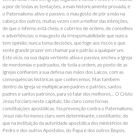
a pior de todas as tentações, a mais historicamente provada, é
o Paternalismo ativo e passivo, o mau gosto de pôr a mão na
cabeça dos outros, muitas vezes com a melhor das intenções,
de que o Inferno está cheio, e cobri-los de ordens, de conselhos
e advertências; o mau gosto da Irresponsabilidade que nunca
tem opinião, nunca toma decisões, que foge aos riscos e que
sente grande prazer em chamar pai e patrão a qualquer um.
Este vício, na sua dupla vertente ativa e passiva, encheu a Igreja
de mordomias e padroados, de toda a ordem, ao ponto de as
Igrejas confiarem a sua defesa nas mãos dos Laicos, com as
consequências históricas que conhecemos. Mas também
dentro da Igreja se multiplicaram padres e patrões, santos
padres e santos patronos, para só falar dos melhores… O Cristo
Jesus foi claro neste capítulo, tão claro como foi nas
constituições apostólicas. Na prevenção contra o Paternalismo,
Jesus não foi menos claro nem determinante, constituinte, do
que na instituição da autoridade apostólica dos ministérios de
Pedro e dos outros Apóstolos, do Papa e dos outros Bispos.