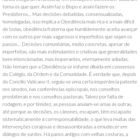
toma os que quer. Assim faz o Bispo e assim fazem os
Presbíteros… Mas decisões debatidas, consensualizadas,
homologadas, isso implica a Obediência mais rica e a mais difícil
de todas, obediência fraterna que humildemente aceita avançar
com os outros por mais vagarosos e imperfeitos que sejam os
passos… Decisões comunitárias, muito concretas, apesar de
imperfeitas, são mais estimulantes e criativas que generalidades
bem-intencionadas, mas inoperantes, eternamente adiadas.
Não temam que a Obediência se esfume diluída em consensos
do Colégio, da Ordem e da Comunidade. É verdade que, depois
do Concílio Vaticano II, seguiu-se uma certa inoperância patente
nos sínodos, nas conferências episcopais, nos conselhos
presbiterais e nos conselhos pastorais. Talvez por falta de
rodagem, e por timidez, as pessoas anulam-se umas às outras,
até porque as decisões, os cânones, escapam, têm escapado
sistematicamente à corresponsabilidade, o que leva muitas das
intervenções corajosas e desassombradas a emudecer em
diálogos de surdos. Há panos antigos com velhas costuras, a