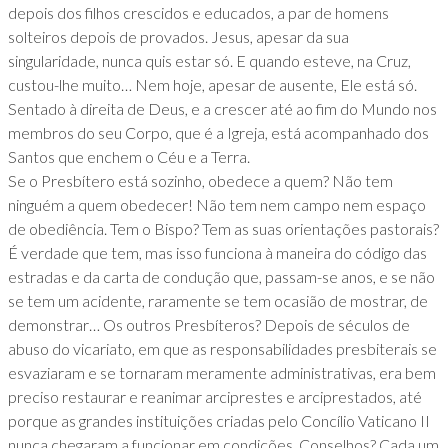
depois dos filhos crescidos e educados, a par de homens
solteiros depois de provados. Jesus, apesar da sua
singularidade, nunca quis estar só. E quando esteve, na Cruz,
custou-lhe muito… Nem hoje, apesar de ausente, Ele está só.
Sentado à direita de Deus, e a crescer até ao fim do Mundo nos
membros do seu Corpo, que é a Igreja, está acompanhado dos
Santos que enchem o Céu e a Terra.
Se o Presbítero está sozinho, obedece a quem? Não tem
ninguém a quem obedecer! Não tem nem campo nem espaço
de obediência. Tem o Bispo? Tem as suas orientações pastorais?
É verdade que tem, mas isso funciona à maneira do código das
estradas e da carta de condução que, passam-se anos, e se não
se tem um acidente, raramente se tem ocasião de mostrar, de
demonstrar… Os outros Presbíteros? Depois de séculos de
abuso do vicariato, em que as responsabilidades presbiterais se
esvaziaram e se tornaram meramente administrativas, era bem
preciso restaurar e reanimar arciprestes e arciprestados, até
porque as grandes instituições criadas pelo Concílio Vaticano II
nunca chegaram a funcionar em condições. Conselhos? Cada um