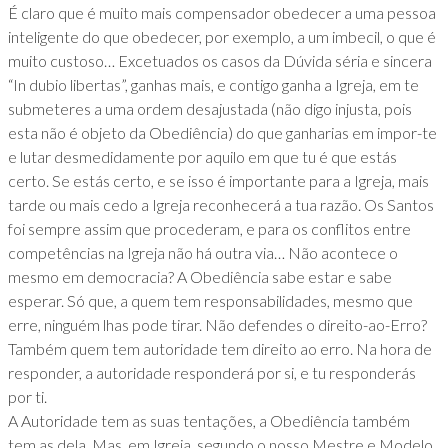
É claro que é muito mais compensador obedecer a uma pessoa
inteligente do que obedecer, por exemplo, a um imbecil, o que é
muito custoso… Excetuados os casos da Dúvida séria e sincera
“In dubio libertas”, ganhas mais, e contigo ganha a Igreja, em te
submeteres a uma ordem desajustada (não digo injusta, pois
esta não é objeto da Obediência) do que ganharias em impor-te
e lutar desmedidamente por aquilo em que tu é que estás
certo. Se estás certo, e se isso é importante para a Igreja, mais
tarde ou mais cedo a Igreja reconhecerá a tua razão. Os Santos
foi sempre assim que procederam, e para os conflitos entre
competências na Igreja não há outra via… Não acontece o
mesmo em democracia? A Obediência sabe estar e sabe
esperar. Só que, a quem tem responsabilidades, mesmo que
erre, ninguém lhas pode tirar. Não defendes o direito-ao-Erro?
Também quem tem autoridade tem direito ao erro. Na hora de
responder, a autoridade responderá por si, e tu responderás
por ti.
A Autoridade tem as suas tentações, a Obediência também
tem as dela. Mas, em Igreja, segundo o nosso Mestre e Modelo,