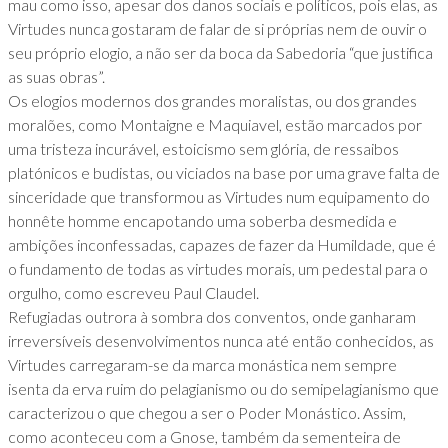
mau como isso, apesar dos danos sociais e políticos, pois elas, as
Virtudes nunca gostaram de falar de si próprias nem de ouvir o
seu próprio elogio, a não ser da boca da Sabedoria “que justifica
as suas obras”.
Os elogios modernos dos grandes moralistas, ou dos grandes
moralões, como Montaigne e Maquiavel, estão marcados por
uma tristeza incurável, estoicismo sem glória, de ressaibos
platónicos e budistas, ou viciados na base por uma grave falta de
sinceridade que transformou as Virtudes num equipamento do
honnête homme encapotando uma soberba desmedida e
ambições inconfessadas, capazes de fazer da Humildade, que é
o fundamento de todas as virtudes morais, um pedestal para o
orgulho, como escreveu Paul Claudel.
Refugiadas outrora à sombra dos conventos, onde ganharam
irreversíveis desenvolvimentos nunca até então conhecidos, as
Virtudes carregaram-se da marca monástica nem sempre
isenta da erva ruim do pelagianismo ou do semipelagianismo que
caracterizou o que chegou a ser o Poder Monástico. Assim,
como aconteceu com a Gnose, também da sementeira de