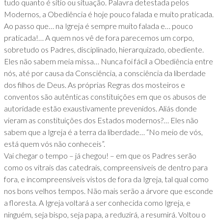
tudo quanto é sítio ou situação. Palavra detestada pelos
Modernos, a Obediência é hoje pouco falada e muito praticada.
Ao passo que… na Igreja é sempre muito falada e… pouco
praticada!… A quem nos vê de fora parecemos um corpo,
sobretudo os Padres, disciplinado, hierarquizado, obediente.
Eles não sabem meia missa… Nunca foi fácil a Obediência entre
nós, até por causa da Consciência, a consciência da liberdade
dos filhos de Deus. As próprias Regras dos mosteiros e
conventos são autênticas constituições em que os abusos de
autoridade estão exaustivamente prevenidos. Aliás donde
vieram as constituições dos Estados modernos?… Eles não
sabem que a Igreja é a terra da liberdade… “No meio de vós,
está quem vós não conheceis”.
Vai chegar o tempo – já chegou! – em que os Padres serão
como os vitrais das catedrais, compreensíveis de dentro para
fora, e incompreensíveis vistos de fora da Igreja, tal qual como
nos bons velhos tempos. Não mais serão a árvore que esconde
a floresta. A Igreja voltará a ser conhecida como Igreja, e
ninguém, seja bispo, seja papa, a reduzirá, a resumirá. Voltou o