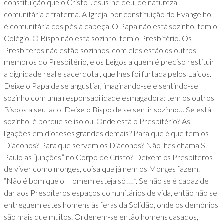
constituição que o Cristo Jesus lhe deu, de natureza
comunitária e fraterna. A Igreja, por constituição do Evangelho,
é comunitária dos pés à cabeça. O Papa não está sozinho, tem o
Colégio. O Bispo não está sozinho, tem o Presbitério. Os
Presbíteros não estão sozinhos, com eles estão os outros
membros do Presbitério, e os Leigos a quem é preciso restituir
a dignidade real e sacerdotal, que lhes foi furtada pelos Laicos.
Deixe o Papa de se angustiar, imaginando-se e sentindo-se
sozinho com uma responsabilidade esmagadora: tem os outros
Bispos a seu lado. Deixe o Bispo de se sentir sozinho… Se está
sozinho, é porque se isolou. Onde está o Presbitério? As
ligações em dioceses grandes demais? Para que é que tem os
Diáconos? Para que servem os Diáconos? Não lhes chama S.
Paulo as “junções” no Corpo de Cristo? Deixem os Presbíteros
de viver como monges, coisa que já nem os Monges fazem.
“Não é bom que o Homem esteja só!…”. Se não se é capaz de
dar aos Presbíteros espaços comunitários de vida, então não se
entreguem estes homens às feras da Solidão, onde os demónios
são mais que muitos. Ordenem-se então homens casados,