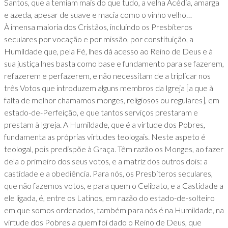
Santos, que a temiam mais do que tudo, a velha Acédia, amarga
e azeda, apesar de suave e macia como o vinho velho…
À imensa maioria dos Cristãos, incluindo os Presbíteros
seculares por vocação e por missão, por constituição, a
Humildade que, pela Fé, lhes dá acesso ao Reino de Deus e à
sua justiça lhes basta como base e fundamento para se fazerem,
refazerem e perfazerem, e não necessitam de a triplicar nos
três Votos que introduzem alguns membros da Igreja [a que à
falta de melhor chamamos monges, religiosos ou regulares], em
estado-de-Perfeição, e que tantos serviços prestaram e
prestam à Igreja. A Humildade, que é a virtude dos Pobres,
fundamenta as próprias virtudes teologais. Neste aspeto é
teologal, pois predispõe à Graça. Têm razão os Monges, ao fazer
dela o primeiro dos seus votos, e a matriz dos outros dois: a
castidade e a obediência. Para nós, os Presbíteros seculares,
que não fazemos votos, e para quem o Celibato, e a Castidade a
ele ligada, é, entre os Latinos, em razão do estado-de-solteiro
em que somos ordenados, também para nós é na Humildade, na
virtude dos Pobres a quem foi dado o Reino de Deus, que