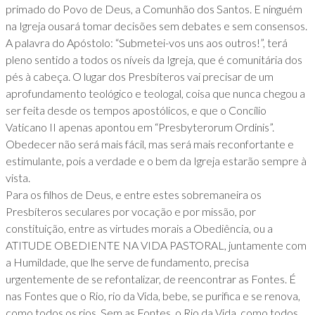
primado do Povo de Deus, a Comunhão dos Santos. E ninguém
na Igreja ousará tomar decisões sem debates e sem consensos.
A palavra do Apóstolo: “Submetei-vos uns aos outros!”, terá
pleno sentido a todos os níveis da Igreja, que é comunitária dos
pés à cabeça. O lugar dos Presbíteros vai precisar de um
aprofundamento teológico e teologal, coisa que nunca chegou a
ser feita desde os tempos apostólicos, e que o Concílio
Vaticano II apenas apontou em “Presbyterorum Ordinis”.
Obedecer não será mais fácil, mas será mais reconfortante e
estimulante, pois a verdade e o bem da Igreja estarão sempre à
vista.
Para os filhos de Deus, e entre estes sobremaneira os
Presbíteros seculares por vocação e por missão, por
constituição, entre as virtudes morais a Obediência, ou a
ATITUDE OBEDIENTE NA VIDA PASTORAL, juntamente com
a Humildade, que lhe serve de fundamento, precisa
urgentemente de se refontalizar, de reencontrar as Fontes. É
nas Fontes que o Rio, rio da Vida, bebe, se purifica e se renova,
como todos os rios. Sem as Fontes, o Rio da Vida, como todos