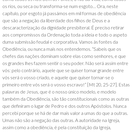
os rios, ou seca ou transforma-se num esgoto… Ora, neste
capítulo, por esgoto já passámos em mil formas de obediência
que são a negação da liberdade dos filhos de Deus e a
descaracterização da dignidade presbiteral. É preciso retirar
aos compromissos da Ordenação toda a ideia e todo o aspeto
duma submissão feudal e corporativa. Vamos às fontes da
Obediência, ou nunca mais nos entendemos. “Sabeis que os
chefes das nações dominam sobre elas como senhores, e que
os grandes lhes fazem sentir o seu poder. Não será assim entre
vós: pelo contrário, aquele que se quiser tornar grande entre
vós será o vosso criado, e aquele que quiser tornar-se o
primeiro entre vós será o vosso escravo!” [Mt 20, 25-27]. Estas
palavras de Jesus, que é o nosso único modelo, e modelo
também da Obediência, são tão constitucionais como as outras
que definiram o lugar de Pedro e dos outros Apóstolos. Nunca
percebi porque se há de dar mais valor a umas do que a outras.
Umas não são a negação das outras. A autoridade na Igreja,
assim como a obediência, é pela constituição da Igreja,