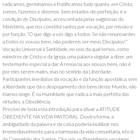
radicamos, germinamos e frutificamos tudo quanto, em Cristo,
somos, fazemos e dizemos. Sem estados-de-perfeição, é a
condição de Discípulos, acrescentada pelas exigências do
Ministério, que nos constitui santos por vocação, por missão e
por função. “O que digo a vós digo a todos: Se não renunciardes
a todos os vossos bens, não podereis ser meus Discípulos!”
Vocação Universal à Santidade, no seio da qual temos, como
ministros de Cristo e da Igreja, uma palavra singular a dizer, um
testemunho especial a dar. A renúncia aos nossos bens, não é
por eles serem males, mas no sentido da Liberdade.
Participantes imediatos da vocação e da função apostólica, sem
a liberdade que dá o despojamento dos bens deste Mundo, não
iríamos longe. É na Humildade que radica a mais perfeita das
virtudes, a Obediência.
Precisei de toda esta introdução para situar a ATITUDE
OBEDIENTE NA VIDA PASTORAL. Doutra forma, a
ambiguidade da palavra e da coisa poderia inutilizar-nos
irremediavelmente para a harmonia da vida comunitária, isto é,
da Comunhão dos Santos. Ora, nós os Presbíteros seculares