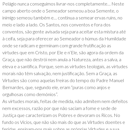
Pelágio nunca conseguimos livrar-nos completamente… Neste
campo aberto onde o Semeador semeou a boa Semente, o
inimigo semeou também e… continua a semear ervas ruins, no
meio e lado a lado. Os Santos, nos conventos e fora dos
conventos, são gente avisada seja para aceitar esta mistura até
à ceifa, seja para oferecer ao Semeador o húmus da Humildade
onde se radicam e germinam com grande frutificação as
virtudes que em Cristo, por Ele e n’Ele, são agora da ordem da
Graça, que não destrói nem anula a Natureza, antes a salva, a
eleva e a santifica. Porque, sem as virtudes teologais, as virtudes
morais não têm salvação, nem justificação. Sem a Graça, as
Virtudes são como aquelas freiras do tempo do Padre Manuel
Bernardes, que, segundo ele, eram “puras como anjos e
orgulhosas como demónios”.
As virtudes morais, feitas de medida, não admitem nem defeitos
nem excessos, razão por que não saciam a fome e sede de
Justiça que caracterizam os Pobres e devoram os Ricos. No
fundo os Vícios, que não são mais do que as Virtudes doentes e
feridas, ensinam-nos mais sobre as próprias Virtudes e a sua