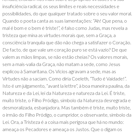
insuficiência radical, os seus limites e reais necessidades e
possibilidades, do que qualquer tratado sobre o seu valor moral.
Quando o poeta canta as suas lamentações: “Ah! Que pena, o
mal é bom e o bem é triste!”, é falso como Judas, mas revela a
tristeza que mina as virtudes morais que, sem a Graça, a
consciência tranquila que dão não chega a satisfazer o Coração.
De facto, de que vale um coração puro se está vazio? De que
valem as mãos limpas, se não estão cheias? Os valores morais,
sem a mais-valia da Graça, não matam a sede, como Jesus
explicou à Samaritana. Os Vícios agravam a sede, mas as
Virtudes não a saciam. Como diria Coeleth, “Tudo é Vaidade!”.
Isto é um julgamento, “avant la lettre”, à boa maneira paulina, da
Natureza e da Lei, lei da Natureza e natureza da Lei. É triste,
muito triste, o Filho Pródigo, símbolo da Natureza desregrada e
desmoralizada, esbanjadora. Mas também é triste, muito triste,
o irmão do Filho Pródigo, o cumpridor, o observante, símbolo da
Lei. Ora, a Tristeza é a coisa mais perigosa que há no mundo:
ameaça os Pecadores e ameaça os Justos. Que o digam os