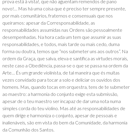
prova está à vista!, que não aguentam remendos de pano
novo!… Mas há uma coisa que é preciso ter sempre presente,
por mais comunitários, fraternos e consensuais que nos
queiramos: apesar da Corresponsabilidade, as
responsabilidades assumidas nas Ordens são pessoalmente
desempenhadas. Na hora cada um tem que assumir as suas
responsabilidades, e todos, mais tarde ou mais cedo, duma
forma ou doutra, temos que “nos submeter uns aos outros”. Na
ordem da Graça, que salva, eleva e santifica as virtudes morais,
neste caso a Obediência, passa-se o que se passa na ordem da
Arte… És um grande violinista, de tal maneira que és muitas
vezes convidado para tocar a solo e deliciar os ouvidos dos
homens. Mas, quando tocas em orquestra, tens de te submeter
ao maestro: a harmonia do conjunto exige esta submissão,
apesar de o teu maestro ser incapaz de dar uma nota numa
simples corda do teu violino. Mas até as responsabilidades de
quem dirige e harmoniza o conjunto, apesar de pessoais e
inalienáveis, são em vista do bem da Comunidade, da harmonia
da Comunhão dos Santos.