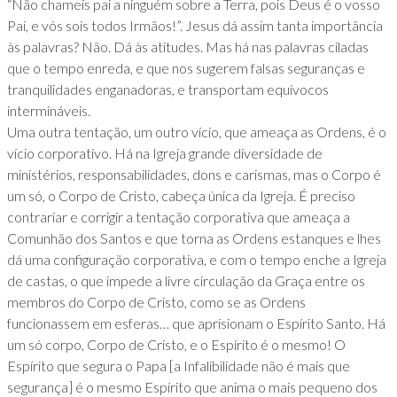
“Não chameis pai a ninguém sobre a Terra, pois Deus é o vosso
Pai, e vós sois todos Irmãos!”. Jesus dá assim tanta importância
às palavras? Não. Dá às atitudes. Mas há nas palavras ciladas
que o tempo enreda, e que nos sugerem falsas seguranças e
tranquilidades enganadoras, e transportam equívocos
intermináveis.
Uma outra tentação, um outro vício, que ameaça as Ordens, é o
vício corporativo. Há na Igreja grande diversidade de
ministérios, responsabilidades, dons e carismas, mas o Corpo é
um só, o Corpo de Cristo, cabeça única da Igreja. É preciso
contrariar e corrigir a tentação corporativa que ameaça a
Comunhão dos Santos e que torna as Ordens estanques e lhes
dá uma configuração corporativa, e com o tempo enche a Igreja
de castas, o que impede a livre circulação da Graça entre os
membros do Corpo de Cristo, como se as Ordens
funcionassem em esferas… que aprisionam o Espírito Santo. Há
um só corpo, Corpo de Cristo, e o Espírito é o mesmo! O
Espírito que segura o Papa [a Infalibilidade não é mais que
segurança] é o mesmo Espírito que anima o mais pequeno dos